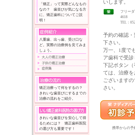
いします。
「矯正」って実際どんなもの
なの？ 歯並びが気になる方
フリーダイ
に、矯正歯科についてご説
4618
明！
TEL：052
予約の確認・
八重歯、出っ歯、受け口な
下さい。
ど。実際の治療例を見てみま
万一、1度で
しょう。
ア歯科で受診
下記ボタン（
ては、治療を
ございますの
さい。
矯正治療って何をするの？
きれいな歯並びにするまでの
治療の流れをご紹介。
きれいな歯並びを安心して得
るためには？ 矯正歯科医院
携帯からの予
の選び方も重要です！