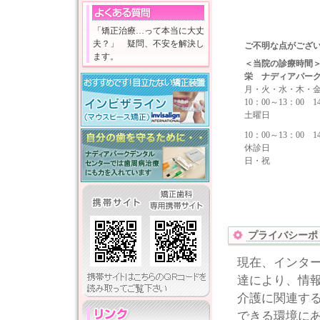
「矯正治療…って本当に大丈
夫？」 疑問、不安を解決し
ご不明な点がござ
ます。
＜当院の診療時間
栄 ナディアパー
月・火・水・木・
10：00～13：00 1
土曜日
10：00～13：00 1
休診日
日・祝
プライバシーポ
現在、インタ
達により、情
介護に関連す
できる環境に