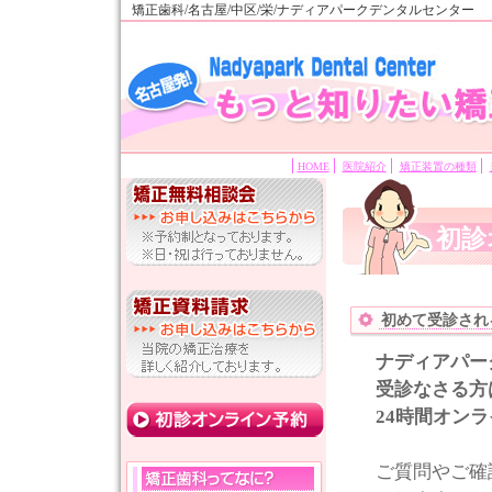
矯正歯科/名古屋/中区/栄/ナディアパークデンタルセンター
HOME
医院紹介
矯正装置の種類
初診
初めて受診され
ナディアパー
受診なさる方
24時間オン
ご質問やご確