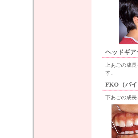
ヘッドギア
上あごの成長
す。
FKO（バ
下あごの成長