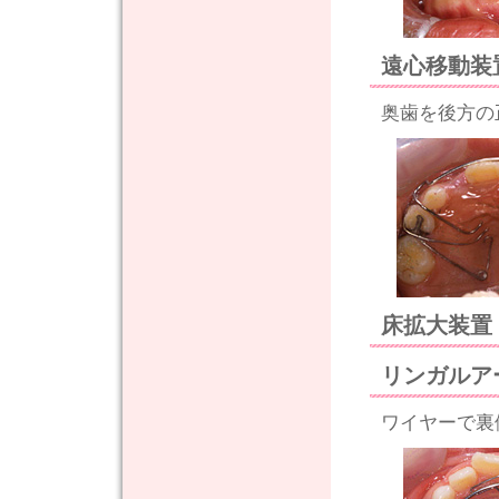
遠心移動装
奥歯を後方の
床拡大装置
リンガルア
ワイヤーで裏