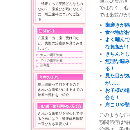
歯並びを治す
「矯正」って実際どんなもの
ではなく、心
なの？ 歯並びが気になる方
に、矯正歯科についてご説
では歯並びが
明！
歯磨きが隅
食べ物がお
八重歯、出っ歯、受け口な
よく噛んで
ど。実際の治療例を見てみま
な負担が！
しょう。
きちんとし
無理な噛み
る！
見た目が気
が……
矯正治療って何をするの？
きれいな歯並びにするまでの
お子様の場
治療の流れをご紹介。
合も！
肩こりや顎
きれいな歯並びを安心して得
このような症
るためには？ 矯正歯科医院
顎関節症は特
の選び方も重要です！
治療は、子供